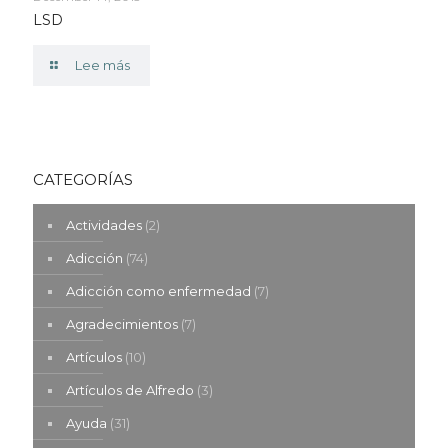
LSD
Lee más
CATEGORÍAS
Actividades
(2)
Adicción
(74)
Adicción como enfermedad
(7)
Agradecimientos
(7)
Artículos
(10)
Artículos de Alfredo
(3)
Ayuda
(31)