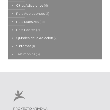
Otras Adicciones
(6)
Para Adolecentes
(2)
Para Maestros
(18)
Para Padres
(7)
Química de la Adicción
(7)
Síntomas
(1)
Testimonios
(3)
PROYECTO ARIADNA