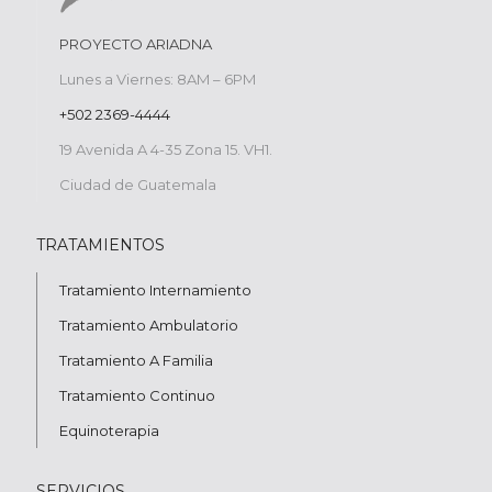
PROYECTO ARIADNA
Lunes a Viernes: 8AM – 6PM
+502 2369-4444
19 Avenida A 4-35 Zona 15. VH1.
Ciudad de Guatemala
TRATAMIENTOS
Tratamiento Internamiento
Tratamiento Ambulatorio
Tratamiento A Familia
Tratamiento Continuo
Equinoterapia
SERVICIOS