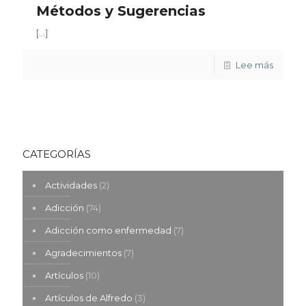
Métodos y Sugerencias
[…]
Lee más
CATEGORÍAS
Actividades
(2)
Adicción
(74)
Adicción como enfermedad
(7)
Agradecimientos
(7)
Artículos
(10)
Artículos de Alfredo
(3)