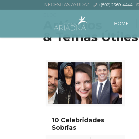
NECESITAS AYUDA?
+(502) 2369-4444
BLOG
Artículos
HOME
& Temas Útiles
10 Celebridades
Sobrias