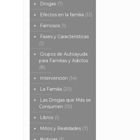
Drogas
(7)
Efectos en la familia
(12)
Famosos
(1)
Fases y Características
(1)
Grupos de Autoayuda
para Familias y Adictos
(8)
Intervención
(14)
La Familia
(20)
Las Drogas que Más se
Consumen
(10)
Libros
(1)
Mitos y Realidades
(7)
Noticias
(3)