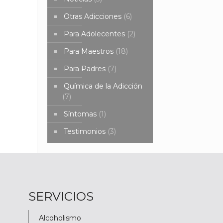
Otras Adicciones
(6)
Para Adolecentes
(2)
Para Maestros
(18)
Para Padres
(7)
Química de la Adicción
(7)
Síntomas
(1)
Testimonios
(3)
SERVICIOS
Alcoholismo