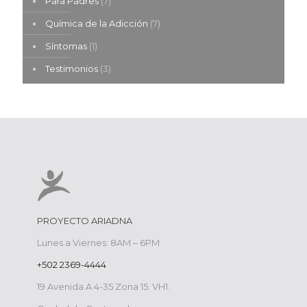
Para Padres
(7)
Química de la Adicción
(7)
Síntomas
(1)
Testimonios
(3)
PROYECTO ARIADNA
Lunes a Viernes: 8AM – 6PM
+502 2369-4444
19 Avenida A 4-35 Zona 15. VH1.