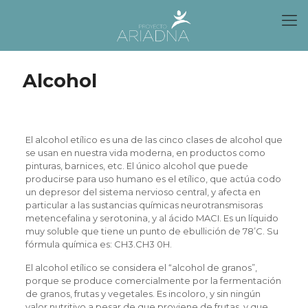
Alcohol
El alcohol etílico es una de las cinco clases de alcohol que
se usan en nuestra vida moderna, en productos como
pinturas, barnices, etc. El único alcohol que puede
producirse para uso humano es el etílico, que actúa codo
un depresor del sistema nervioso central, y afecta en
particular a las sustancias químicas neurotransmisoras
metencefalina y serotonina, y al ácido MACI. Es un líquido
muy soluble que tiene un punto de ebullición de 78’C. Su
fórmula química es: CH3.CH3 0H.
El alcohol etílico se considera el “alcohol de granos”,
porque se produce comercialmente por la fermentación
de granos, frutas y vegetales. Es incoloro, y sin ningún
valor nutritivo a pesar de que proviene de frutas, y que