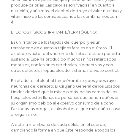
produce calorías. Las calorías son “vacías” en cuanto a
nutrición, y aún más, el alcohol destruye el valor nutritivo y
vitamínico de las comidas cuando las combinamos con
él.
EFECTOS FÍSICOS: IRRITANTE/TERATÓGENO:
Es un irritante de los tejidos del cuerpo, y es un
teratógeno en cuanto a tejidos fetales en el útero. El
alcohol es autor del síndrome del feto afectado por esta
sustancia. Éste ha producido muchos niños retardados
mentales, con lesiones cerebrales, hiperactivos y con
otros defectos irreparables del sistema nervioso central.
En el adulto, el alcohol también irrita tejidos y destruye
neuronas del cerebro. El Cirujano General de los Estados
Unidos declaró que la mitad o más, de las camas de los
hospitales están llenas de personas que tienen daños en
su organismo debido al excesivo consumo de alcohol.
De todas las drogas, el alcohol es el que más daño causa
al organismo.
Afecta la membrana de cada célula en el cuerpo,
cambiando la forma en que Èste responde a todos los