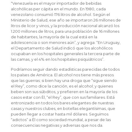
“Venezuela es el mayor importador de bebidas
alcohólicas per cápita en el mundo. En 1980, cada
venezolano consumió 176 litros de alcohol. Según el
Ministerio de Salud, ese año se importaron 26 millones de
litros de licor y vinos, y la producción nacional alcanzó los
1.200 millones de litros, para una población de 16 millones
de habitantes, la mayoría de la cual está en la
adolescencia o son menores aún”, y agrega: “En Uruguay,
el Departamento de Salud indicó que los alcohólicos
ocupaban en los hospitales generales la tercera parte de
las camas, y el 4% en los hospitales psiquiátricos”.
Podríamos seguir dando estadísticas parecidas de todos
los países de América. El alcohol nos tiene más presos
que las guerras; si bien hay una droga que “sigue siendo
el Rey”, como dice la canción, es el alcohol; y quienes
beben son sus súbditos, y prefieren en la mayoría de los
casos estar con Èl, “el Rey”, que con sus familiares. Está
entronizado en todos los bares elegantes de nuestras
casas y nuestros clubes, en botellas elegantísimas, que
pueden llegar a costar hasta mil dólares. Seguimos
“adictos” a Èl como sociedad mundial, a pesar de las
consecuencias negativas y adversas que nos da.