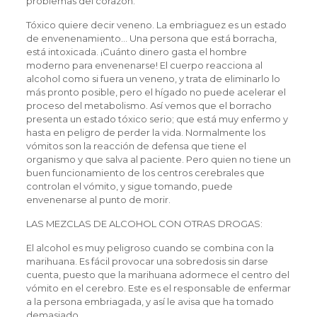
problemas del corazón.
Tóxico quiere decir veneno. La embriaguez es un estado
de envenenamiento… Una persona que está borracha,
está intoxicada. ¡Cuánto dinero gasta el hombre
moderno para envenenarse! El cuerpo reacciona al
alcohol como si fuera un veneno, y trata de eliminarlo lo
más pronto posible, pero el hígado no puede acelerar el
proceso del metabolismo. Así vemos que el borracho
presenta un estado tóxico serio; que está muy enfermo y
hasta en peligro de perder la vida. Normalmente los
vómitos son la reacción de defensa que tiene el
organismo y que salva al paciente. Pero quien no tiene un
buen funcionamiento de los centros cerebrales que
controlan el vómito, y sigue tomando, puede
envenenarse al punto de morir.
LAS MEZCLAS DE ALCOHOL CON OTRAS DROGAS:
El alcohol es muy peligroso cuando se combina con la
marihuana. Es fácil provocar una sobredosis sin darse
cuenta, puesto que la marihuana adormece el centro del
vómito en el cerebro. Este es el responsable de enfermar
a la persona embriagada, y así le avisa que ha tomado
demasiado.