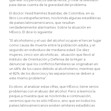
que leer los periódicos diariamente, y mirar la televisión
para darse cuenta de la gravedad del problema.
El doctor Yesid Ramírez Bastidas, de Colombia, en su
libro Los estupefacientes, nos brinda algunas estadísticas
de países latinoamericanos, que resultan
verdaderamente alarmantes. Sobre la situación en
MÈxico, Èl dice lo siguiente:
“El alcoholismo y el uso del alcohol ocupan el tercer lugar
como causa de muerte entre la población adulta, y el
segundo en individuos de mediana edad. De diez
mujeres, cinco son alcohólicas… situación que llevó al
Instituto de Orientación y Defensa de la Mujer a
denunciar que los conflictos familiares se originaban en
un 48% de los casos debido al alcoholismo, mientras que
el 82% de los divorcios y las separaciones se deben a
este mismo problema”.
Es obvio, al analizar estas cifras, que MÈxico, tiene serios
problemas con el abuso del alcohol. Pero si leemos la
peque‚a muestra que se nos brinda a continuación,
veremos que no es sólo MÈxico, sino que en todos los
países latinoamericanos existen similares estadísticas: