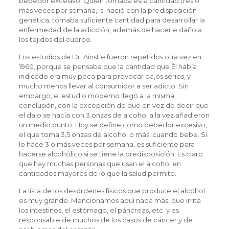
bebedor excesivo. Quien tomaba esta cantidad tres o
más veces por semana,. si nació con la predisposición
genética, tomaba suficiente cantidad para desarrollar la
enfermedad de la adicción, además de hacerle daño a
los tejidos del cuerpo.
Los estudios de Dr. Ainstie fueron repetidos otra vez en
1960, porque se pensaba que la cantidad que Èl había
indicado era muy poca para provocar da‚os serios, y
mucho menos llevar al consumidor a ser adicto. Sin
embargo, el estudio moderno llegó a la misma
conclusión, con la excepción de que en vez de decir que
el da‚o se hacía con 3 onzas de alcohol a la vez añadieron
un medio punto. Hoy se define como bebedor excesivo,
el que toma 3,5 onzas de alcohol o más, cuando bebe. Si
lo hace 3 ó más veces por semana, es suficiente para
hacerse alcohólico si se tiene la predisposición. Es claro
que hay muchas personas que usan el alcohol en
cantidades mayores de lo que la salud permite.
La lista de los desórdenes físicos que produce el alcohol
es muy grande. Mencionamos aquí nada más, que irrita
los intestinos, el estómago, el páncreas, etc. y es
responsable de muchos de los casos de cáncer y de