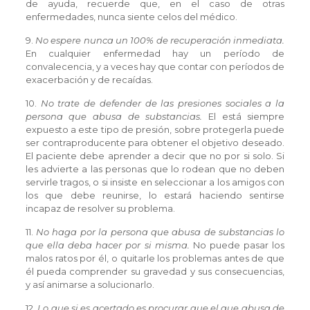
de ayuda, recuerde que, en el caso de otras
enfermedades, nunca siente celos del médico.
9.
No espere nunca un 100% de recuperación inmediata.
En cualquier enfermedad hay un período de
convalecencia, y a veces hay que contar con períodos de
exacerbación y de recaídas.
10.
No trate de defender de las presiones sociales a la
persona que abusa de substancias.
El está siempre
expuesto a este tipo de presión, sobre protegerla puede
ser contraproducente para obtener el objetivo deseado.
El paciente debe aprender a decir que no por si solo. Si
les advierte a las personas que lo rodean que no deben
servirle tragos, o si insiste en seleccionar a los amigos con
los que debe reunirse, lo estará haciendo sentirse
incapaz de resolver su problema.
11.
No haga por la persona que abusa de substancias lo
que ella deba hacer por si misma.
No puede pasar los
malos ratos por él, o quitarle los problemas antes de que
él pueda comprender su gravedad y sus consecuencias,
y así animarse a solucionarlo.
12.
Lo que si es acertado es procurar que el que abusa de