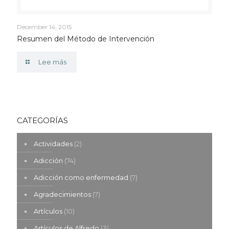
December 14, 2015
Resumen del Método de Intervención
Lee más
CATEGORÍAS
Actividades
(2)
Adicción
(74)
Adicción como enfermedad
(7)
Agradecimientos
(7)
Artículos
(10)
Artículos de Alfredo
(3)