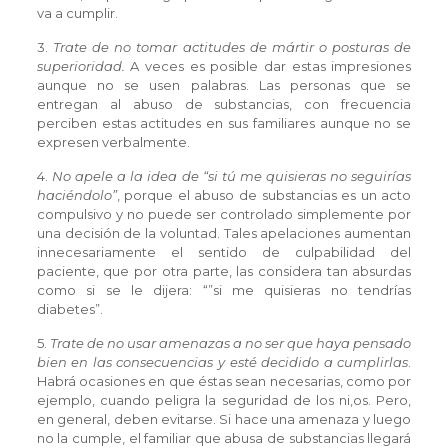
va a cumplir.
3.
Trate de no tomar actitudes de mártir o posturas de
superioridad.
A veces es posible dar estas impresiones
aunque no se usen palabras. Las personas que se
entregan al abuso de substancias, con frecuencia
perciben estas actitudes en sus familiares aunque no se
expresen verbalmente.
4.
No apele a la idea de “si tú me quisieras no seguirías
haciéndolo”
, porque el abuso de substancias es un acto
compulsivo y no puede ser controlado simplemente por
una decisión de la voluntad. Tales apelaciones aumentan
innecesariamente el sentido de culpabilidad del
paciente, que por otra parte, las considera tan absurdas
como si se le dijera: “”si me quisieras no tendrías
diabetes”.
5.
Trate de no usar amenazas a no ser que haya pensado
bien en las consecuencias y esté decidido a cumplirlas
.
Habrá ocasiones en que éstas sean necesarias, como por
ejemplo, cuando peligra la seguridad de los ni‚os. Pero,
en general, deben evitarse. Si hace una amenaza y luego
no la cumple, el familiar que abusa de substancias llegará