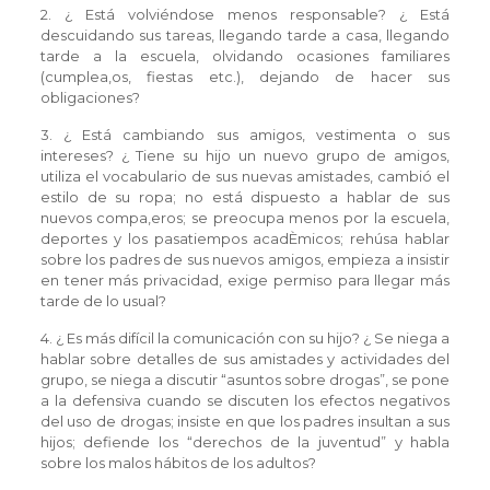
2. ¿ Está volviéndose menos responsable? ¿ Está
descuidando sus tareas, llegando tarde a casa, llegando
tarde a la escuela, olvidando ocasiones familiares
(cumplea‚os, fiestas etc.), dejando de hacer sus
obligaciones?
3. ¿ Está cambiando sus amigos, vestimenta o sus
intereses? ¿ Tiene su hijo un nuevo grupo de amigos,
utiliza el vocabulario de sus nuevas amistades, cambió el
estilo de su ropa; no está dispuesto a hablar de sus
nuevos compa‚eros; se preocupa menos por la escuela,
deportes y los pasatiempos acadÈmicos; rehúsa hablar
sobre los padres de sus nuevos amigos, empieza a insistir
en tener más privacidad, exige permiso para llegar más
tarde de lo usual?
4. ¿ Es más difícil la comunicación con su hijo? ¿ Se niega a
hablar sobre detalles de sus amistades y actividades del
grupo, se niega a discutir “asuntos sobre drogas”, se pone
a la defensiva cuando se discuten los efectos negativos
del uso de drogas; insiste en que los padres insultan a sus
hijos; defiende los “derechos de la juventud” y habla
sobre los malos hábitos de los adultos?