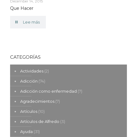
December 14, 2015
Que Hacer
Lee más
CATEGORÍAS
Actividades
(2)
Adicción
(74)
Adicción como enfermedad
(7)
Agradecimientos
(7)
Artículos
(10)
Artículos de Alfredo
(3)
Ayuda
(31)