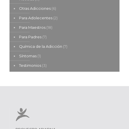
Otras Adicciones
(6)
Para Adolecentes
(2)
Para Maestros
(18)
Para Padres
(7)
Química de la Adicción
(7)
Síntomas
(1)
Testimonios
(3)