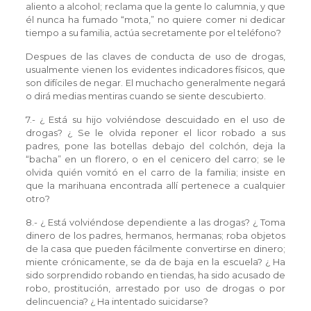
aliento a alcohol; reclama que la gente lo calumnia, y que
él nunca ha fumado “mota,” no quiere comer ni dedicar
tiempo a su familia, actúa secretamente por el teléfono?
Despues de las claves de conducta de uso de drogas,
usualmente vienen los evidentes indicadores físicos, que
son difíciles de negar. El muchacho generalmente negará
o dirá medias mentiras cuando se siente descubierto.
7.- ¿ Está su hijo volviéndose descuidado en el uso de
drogas? ¿ Se le olvida reponer el licor robado a sus
padres, pone las botellas debajo del colchón, deja la
“bacha” en un florero, o en el cenicero del carro; se le
olvida quién vomitó en el carro de la familia; insiste en
que la marihuana encontrada allí pertenece a cualquier
otro?
8.- ¿ Está volviéndose dependiente a las drogas? ¿ Toma
dinero de los padres, hermanos, hermanas; roba objetos
de la casa que pueden fácilmente convertirse en dinero;
miente crónicamente, se da de baja en la escuela? ¿ Ha
sido sorprendido robando en tiendas, ha sido acusado de
robo, prostitución, arrestado por uso de drogas o por
delincuencia? ¿ Ha intentado suicidarse?