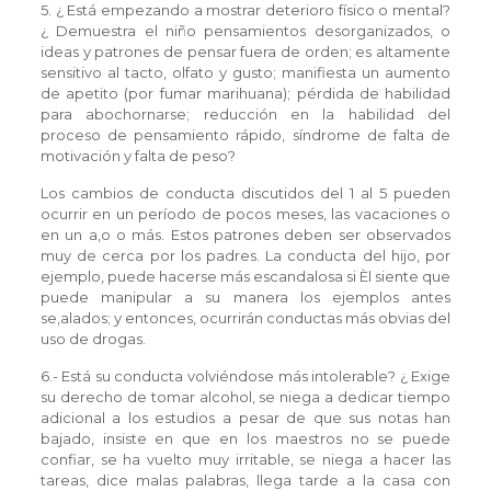
5. ¿ Está empezando a mostrar deterioro físico o mental?
¿ Demuestra el niño pensamientos desorganizados, o
ideas y patrones de pensar fuera de orden; es altamente
sensitivo al tacto, olfato y gusto; manifiesta un aumento
de apetito (por fumar marihuana); pérdida de habilidad
para abochornarse; reducción en la habilidad del
proceso de pensamiento rápido, síndrome de falta de
motivación y falta de peso?
Los cambios de conducta discutidos del 1 al 5 pueden
ocurrir en un período de pocos meses, las vacaciones o
en un a‚o o más. Estos patrones deben ser observados
muy de cerca por los padres. La conducta del hijo, por
ejemplo, puede hacerse más escandalosa si Èl siente que
puede manipular a su manera los ejemplos antes
se‚alados; y entonces, ocurrirán conductas más obvias del
uso de drogas.
6.- Está su conducta volviéndose más intolerable? ¿ Exige
su derecho de tomar alcohol, se niega a dedicar tiempo
adicional a los estudios a pesar de que sus notas han
bajado, insiste en que en los maestros no se puede
confiar, se ha vuelto muy irritable, se niega a hacer las
tareas, dice malas palabras, llega tarde a la casa con