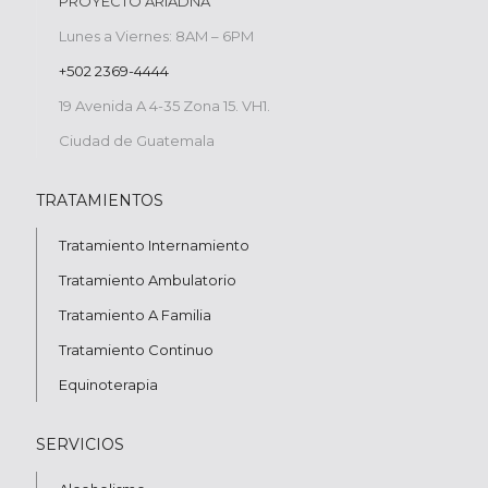
PROYECTO ARIADNA
Lunes a Viernes: 8AM – 6PM
+502 2369-4444
19 Avenida A 4-35 Zona 15. VH1.
Ciudad de Guatemala
TRATAMIENTOS
Tratamiento Internamiento
Tratamiento Ambulatorio
Tratamiento A Familia
Tratamiento Continuo
Equinoterapia
SERVICIOS