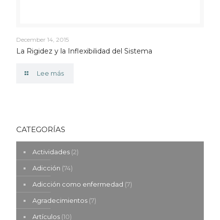
December 14, 2015
La Rigidez y la Inflexibilidad del Sistema
Lee más
CATEGORÍAS
Actividades
(2)
Adicción
(74)
Adicción como enfermedad
(7)
Agradecimientos
(7)
Artículos
(10)