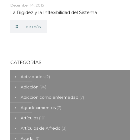
December 14, 2015
La Rigidez y la Inflexibilidad del Sistema
Lee más
CATEGORÍAS
Actividades
(2)
Adicción
(74)
Adicción como enfermedad
(7)
Agradecimientos
(7)
Artículos
(10)
Artículos de Alfredo
(3)
Ayuda
(31)