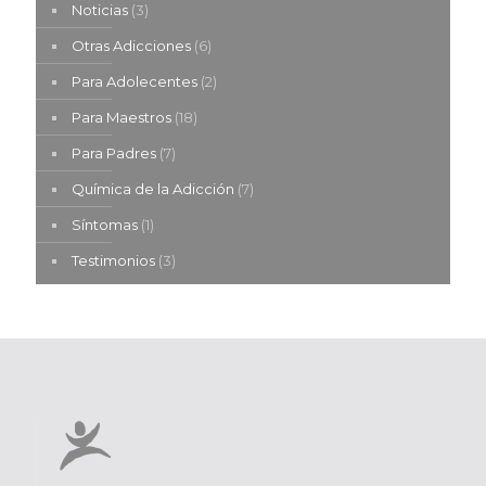
Noticias
(3)
Otras Adicciones
(6)
Para Adolecentes
(2)
Para Maestros
(18)
Para Padres
(7)
Química de la Adicción
(7)
Síntomas
(1)
Testimonios
(3)