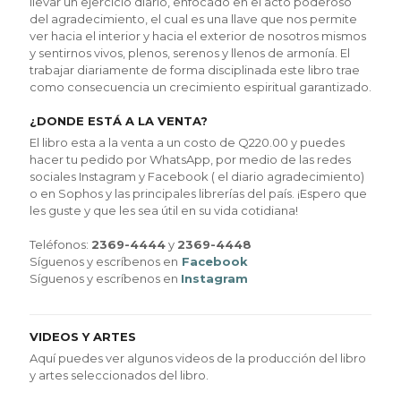
llevar un ejercicio diario, enfocado en el acto poderoso
del agradecimiento, el cual es una llave que nos permite
ver hacia el interior y hacia el exterior de nosotros mismos
y sentirnos vivos, plenos, serenos y llenos de armonía. El
trabajar diariamente de forma disciplinada este libro trae
como consecuencia un crecimiento espiritual garantizado.
¿DONDE ESTÁ A LA VENTA?
El libro esta a la venta a un costo de Q220.00 y puedes
hacer tu pedido por WhatsApp, por medio de las redes
sociales Instagram y Facebook ( el diario agradecimiento)
o en Sophos y las principales librerías del país.
¡Espero que
les guste y que les sea útil en su vida cotidiana!
Teléfonos:
2369-4444
y
2369-4448
Síguenos y escríbenos en
Facebook
Síguenos y escríbenos en
Instagram
VIDEOS Y ARTES
Aquí puedes ver algunos videos de la producción del libro
y artes seleccionados del libro.