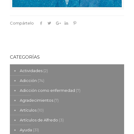
Compártelo
CATEGORÍAS
Actividades
(2)
Adicción
(74)
Adicción como enfermedad
(7)
Agradecimientos
(7)
Artículos
(10)
Artículos de Alfredo
(3)
Ayuda
(31)