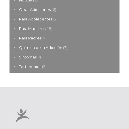
Noticias
(3)
Otras Adicciones
(6)
Para Adolecentes
(2)
Para Maestros
(18)
Para Padres
(7)
Química de la Adicción
(7)
Síntomas
(1)
Testimonios
(3)